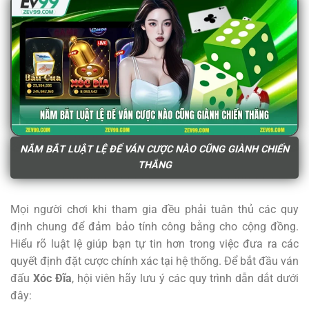
NẮM BẮT LUẬT LỆ ĐỂ VÁN CƯỢC NÀO CŨNG GIÀNH CHIẾN
THẮNG
Mọi người chơi khi tham gia đều phải tuân thủ các quy
định chung để đảm bảo tính công bằng cho cộng đồng.
Hiểu rõ luật lệ giúp bạn tự tin hơn trong việc đưa ra các
quyết định đặt cược chính xác tại hệ thống. Để bắt đầu ván
đấu
Xóc Đĩa
, hội viên hãy lưu ý các quy trình dẫn dắt dưới
đây: