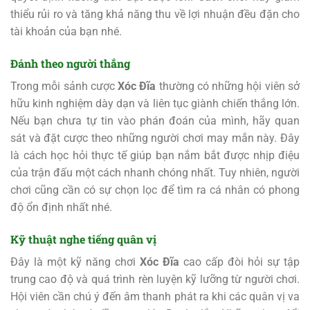
thiểu rủi ro và tăng khả năng thu về lợi nhuận đều đặn cho
tài khoản của bạn nhé.
Đánh theo người thắng
Trong mỗi sảnh cược
Xóc Đĩa
thường có những hội viên sở
hữu kinh nghiệm dày dạn và liên tục giành chiến thắng lớn.
Nếu bạn chưa tự tin vào phán đoán của mình, hãy quan
sát và đặt cược theo những người chơi may mắn này. Đây
là cách học hỏi thực tế giúp bạn nắm bắt được nhịp điệu
của trận đấu một cách nhanh chóng nhất. Tuy nhiên, người
chơi cũng cần có sự chọn lọc để tìm ra cá nhân có phong
độ ổn định nhất nhé.
Kỹ thuật nghe tiếng quân vị
Đây là một kỹ năng chơi
Xóc Đĩa
cao cấp đòi hỏi sự tập
trung cao độ và quá trình rèn luyện kỹ lưỡng từ người chơi.
Hội viên cần chú ý đến âm thanh phát ra khi các quân vị va