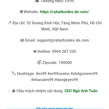
🏢 Thương Hiệu: EV99
🌐 Website:
https://rabattcodes.de.com/
📍 Địa chỉ: 52 Dương Đình Hội, Tăng Nhơn Phú, Hồ Chí
Minh, Việt Nam
📧 Email:
support@rabattcodes.de.com
☎️ Hotline: 0964 287 530
📫 Zipcode: 700000
🏷️ Hashtags: #ev99 #ev99casino #slotgameev99
#nhacaiev99 #dangkyev99
👤 Chịu trách nhiệm nội dung:
CEO Ngô Anh Tuấn