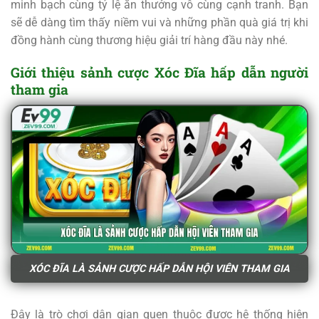
minh bạch cùng tỷ lệ ăn thưởng vô cùng cạnh tranh. Bạn
sẽ dễ dàng tìm thấy niềm vui và những phần quà giá trị khi
đồng hành cùng thương hiệu giải trí hàng đầu này nhé.
Giới thiệu sảnh cược Xóc Đĩa hấp dẫn người
tham gia
XÓC ĐĨA LÀ SẢNH CƯỢC HẤP DẪN HỘI VIÊN THAM GIA
Đây là trò chơi dân gian quen thuộc được hệ thống hiện