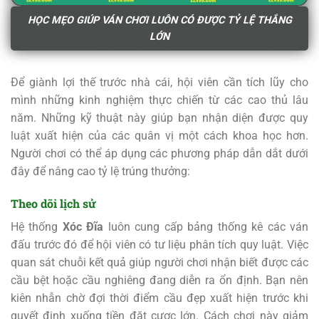
HỌC MẸO GIÚP VÁN CHƠI LUÔN CÓ ĐƯỢC TỶ LỆ THẮNG
LỚN
Để giành lợi thế trước nhà cái, hội viên cần tích lũy cho
mình những kinh nghiệm thực chiến từ các cao thủ lâu
năm. Những kỹ thuật này giúp bạn nhận diện được quy
luật xuất hiện của các quân vị một cách khoa học hơn.
Người chơi có thể áp dụng các phương pháp dẫn dắt dưới
đây để nâng cao tỷ lệ trúng thưởng:
Theo dõi lịch sử
Hệ thống
Xóc Đĩa
luôn cung cấp bảng thống kê các ván
đấu trước đó để hội viên có tư liệu phân tích quy luật. Việc
quan sát chuỗi kết quả giúp người chơi nhận biết được các
cầu bệt hoặc cầu nghiêng đang diễn ra ổn định. Bạn nên
kiên nhẫn chờ đợi thời điểm cầu đẹp xuất hiện trước khi
quyết định xuống tiền đặt cược lớn. Cách chơi này giảm