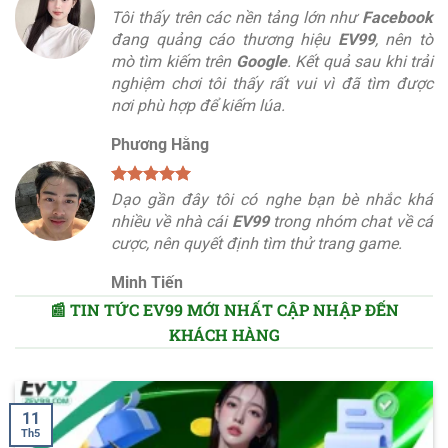
Tôi thấy trên các nền tảng lớn như
Facebook
chính thức mở rộng quy mô vào 2020, bổ sung thêm
đang quảng cáo thương hiệu
EV99
, nên tò
nhiều danh mục trò chơi và hợp tác với các nhà phát
mò tìm kiếm trên
Google
. Kết quả sau khi trải
hành game uy tín trên thế giới. Đến nay, nền tảng đã
nghiệm chơi tôi thấy rất vui vì đã tìm được
phục vụ hàng triệu lượt truy cập mỗi tháng và tiếp tục
nơi phù hợp để kiếm lúa.
nâng cấp công nghệ để theo kịp xu hướng giải trí số
Phương Hằng
hiện đại.
✍️ Chứng nhận pháp lý
Dạo gần đây tôi có nghe bạn bè nhắc khá
nhiều về nhà cái
EV99
trong nhóm chat về cá
Để xây dựng niềm tin lâu dài, ban lãnh đạo nhận thức
cược, nên quyết định tìm thử trang game.
rõ việc sở hữu giấy phép hoạt động hợp pháp không
chỉ là yêu cầu mà còn là cam kết trách nhiệm. Hiện tại,
Minh Tiến
EV99
được cấp phép bởi hai tổ chức quản lý uy tín
📰 TIN TỨC EV99 MỚI NHẤT CẬP NHẬP ĐẾN
trong ngành:
KHÁCH HÀNG
PAGCOR
(
Philippine Amusement and Gaming
Corporation
): Cơ quan quản lý cá cược hàng đầu
11
Philippines
, chịu trách nhiệm giám sát mọi hoạt
Th5
động giao dịch và đảm bảo tính công bằng trong