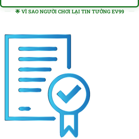
🌟 VÌ SAO NGƯỜI CHƠI LẠI TIN TƯỞNG EV99