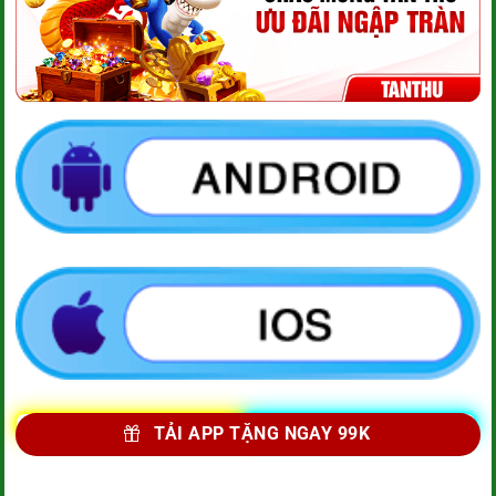
TẢI APP TẶNG NGAY 99K