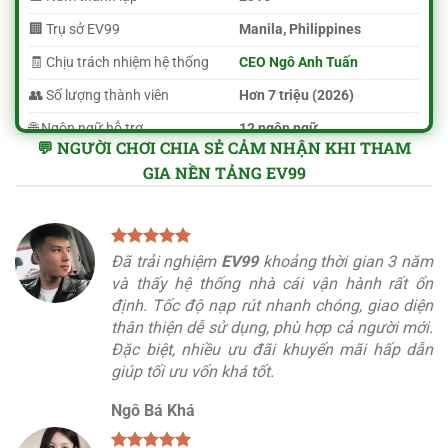
🏢 Trụ sở EV99
Manila, Philippines
🧾 Chịu trách nhiệm hệ thống
CEO Ngô Anh Tuấn
👥 Số lượng thành viên
Hơn 7 triệu (2026)
🌐 Ngôn ngữ hỗ trợ
12 ngôn ngữ
💬 NGƯỜI CHƠI CHIA SẺ CẢM NHẬN KHI THAM
💳 Cách thanh toán
25+ kênh quốc tế, USDT
GIA NỀN TẢNG EV99
📜 Giấy phép
PAGCOR & MGA
🎬 Hành trình từ những ngày đầu
Đã trải nghiệm
EV99
khoảng thời gian 3 năm
Năm 2016, một nhóm chuyên gia am hiểu công nghệ
và thấy hệ thống nhà cái vận hành rất ổn
và thị trường cá cược đã quyết định thành lập nền tảng
định. Tốc độ nạp rút nhanh chóng, giao diện
với tầm nhìn trở thành điểm đến tin cậy cho cộng đồng
thân thiện dễ sử dụng, phù hợp cả người mới.
game thủ khu vực. Ban đầu,
EV99
chỉ tập trung vào
Đặc biệt, nhiều ưu đãi khuyến mãi hấp dẫn
giúp tối ưu vốn khá tốt.
một số sảnh cược chính và dành phần lớn nguồn lực
để hoàn thiện cơ sở hạ tầng kỹ thuật.
Ngô Bá Khá
Sau hai năm thử nghiệm và điều chỉnh liên tục, đơn vị