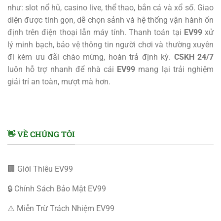
trợ của
EV99
luôn duy trì trên 95%. Ban lãnh đạo đã
như: slot nổ hũ, casino live, thể thao, bắn cá và xổ số. Giao
đầu tư xây dựng một đội ngũ gồm hơn 200 nhân viên,
diện được tinh gọn, dễ chọn sảnh và hệ thống vận hành ổn
được đào tạo bài bản về quy trình giải quyết khiếu nại
định trên điện thoại lẫn máy tính. Thanh toán tại
EV99
xử
cũng như kiến thức chuyên môn. Bạn có thể
liên hệ
lý minh bạch, bảo vệ thông tin người chơi và thường xuyên
qua nhiều kênh: chat trực tuyến trên
website
,
hotline
,
đi kèm ưu đãi chào mừng, hoàn trả định kỳ.
CSKH 24/7
email
hoặc các nhóm hỗ trợ trên
Telegram
và
Zalo
.
luôn hỗ trợ nhanh để nhà cái
EV99
mang lại trải nghiệm
giải trí an toàn, mượt mà hơn.
🎮 Kho trò chơi EV99 đa dạng, đáp ứng
mọi sở thích
👋 VỀ CHÚNG TÔI
🏢 Giới Thiêu EV99
🔒 Chính Sách Bảo Mật EV99
⚠️ Miễn Trừ Trách Nhiệm EV99
BÀN CHƠI BACCARAT TRỰC TIẾP CÙNG DEALER