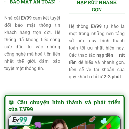
BẢO MẬT AN TOÀN
NẠP RÚT NHANH
GỌN
Nhà cái
EV99
cam kết tuyệt
đối bảo mật thông tin
Hệ thống
EV99
tự hào là
khách hàng trọn đời. Hệ
một trong những nền tảng
thống đã không tiếc công
sở hữu quy trình thanh
sức đầu tư vào những
toán tối ưu nhất hiện nay.
công nghệ mã hoá tiên tiến
Các thao tác
nạp tiền – rút
nhất thế giới, đảm bảo
tiền
dễ hiểu và nhanh gọn,
tuyệt mật thông tin.
tiền sẽ về tài khoản của
quý khách chỉ từ
2-3 phút
.
📖 Câu chuyện hình thành và phát triển
của EV99