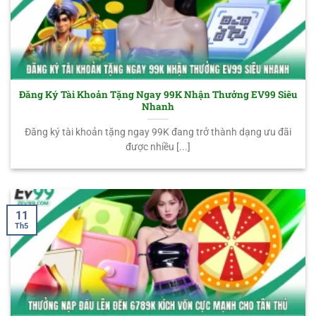
từng ván chơi.
MGA
: Một trong những cơ quan cấp phép nghiêm
ngặt nhất
Châu Âu
, yêu cầu nhà cái duy trì hệ thống
bảo mật cao và định kỳ báo cáo tài chính minh
bạch.
Đăng Ký Tài Khoản Tặng Ngay 99K Nhận Thưởng EV99 Siêu
Nhanh
🏆 Những giá trị cốt lõi tạo nên đẳng cấp
Đăng ký tài khoản tặng ngay 99K đang trở thành dạng ưu đãi
tại EV99
được nhiều [...]
11
Th5
MINH BẠCH TRONG KẾT QUẢ CƯỢC TẠI NHÀ CÁI