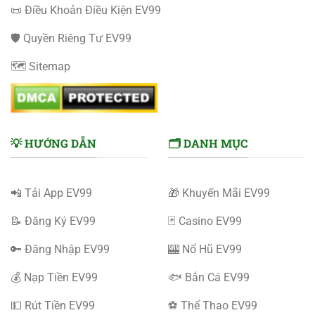
📜 Điều Khoản Điều Kiện EV99
🛡️ Quyền Riêng Tư EV99
Thay vì chỉ tập trung vài mảng phổ biến, xây dựng thư
viện game trải dài từ cá cược thể thao truyền thống
🗺️ Sitemap
đến các thể loại giải trí mới nổi. Mỗi danh mục đều có
đội ngũ chuyên trách cập nhật, đảm bảo luôn có sản
phẩm hot theo từng mùa giải hoặc xu hướng.
⚽ Cá cược thể thao toàn cầu
💡 HƯỚNG DẪN
🗂️ DANH MỤC
Nếu bạn là người đam mê bóng đá, bóng rổ hay quần
vợt, khu vực thể thao của
EV99
chắc chắn sẽ làm bạn
📲 Tải App EV99
🎁 Khuyến Mãi EV99
hài lòng. Hệ thống cập nhật kèo trực tiếp từ hàng trăm
giải đấu lớn nhỏ trên thế giới, bao gồm cả các trận đấu
📝 Đăng Ký EV99
🃏 Casino EV99
khu vực và những giải giao hữu ít người biết đến.
🔑 Đăng Nhập EV99
🎰 Nổ Hũ EV99
Bóng đá quốc tế: Premier League, La Liga, Serie A,
💰 Nạp Tiền EV99
🐟 Bắn Cá EV99
Bundesliga, Champions League và nhiều giải đấu
châu Âu khác.
💵 Rút Tiền EV99
⚽ Thể Thao EV99